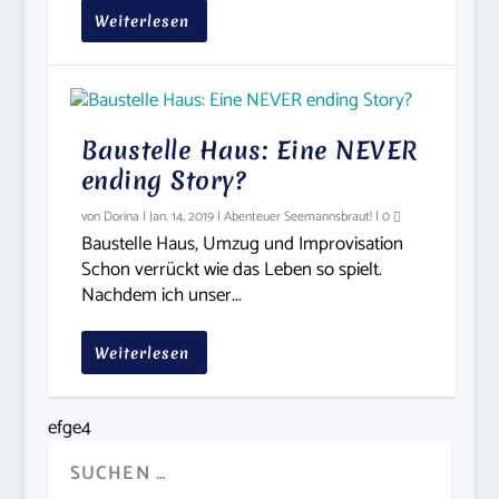
Weiterlesen
Baustelle Haus: Eine NEVER
ending Story?
von
Dorina
|
Jan. 14, 2019
|
Abenteuer Seemannsbraut!
|
0
Baustelle Haus, Umzug und Improvisation
Schon verrückt wie das Leben so spielt.
Nachdem ich unser...
Weiterlesen
efge4