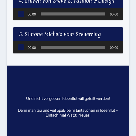
4. Steven von Steve S. Fashion & Design
Audio-
00:00
00:00
Player
5. Simone Michels vom Steuerring
Audio-
00:00
00:00
Player
Und nicht vergessen Ideenflut will geteilt werden!
Denn man tau und viel Spaß beim Eintauchen in Ideenflut –
EInfach mal Wat(t) Neues!