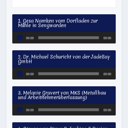
1. Gesa Namken vom Dorfladen zur
Mühle in Sengwarden
Audio-
00:00
00:00
Player
2. Dr. Michael Schuricht von der JadeBay
GmbH
Audio-
00:00
00:00
Player
3. Melanie Gravert von MKS (Metallbau
und Arbeitnehmerüberlassung)
Audio-
00:00
00:00
Player