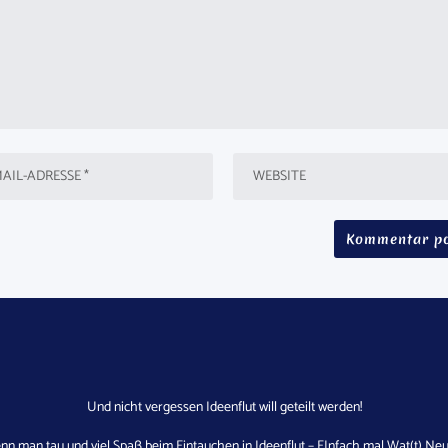
Und nicht vergessen Ideenflut will geteilt werden!
nn man tau und viel Spaß beim Eintauchen in Ideenflut – EInfach mal Wat(t) Neu