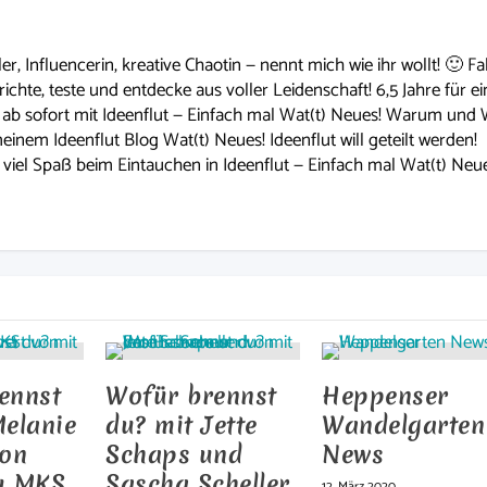
ler, Influencerin, kreative Chaotin — nennt mich wie ihr wollt! 🙂 Fa
berichte, teste und entdecke aus voller Leidenschaft! 6,5 Jahre für e
ab sofort mit Ideenflut — Einfach mal Wat(t) Neues! Warum und 
meinem Ideenflut Blog Wat(t) Neues! Ideenflut will geteilt werden!
iel Spaß beim Eintauchen in Ideenflut — Einfach mal Wat(t) Neue
ennst
Wofür brennst
Heppenser
Melanie
du? mit Jette
Wandelgarten
von
Schaps und
News
u MKS
Sascha Scheller
12. März 2020