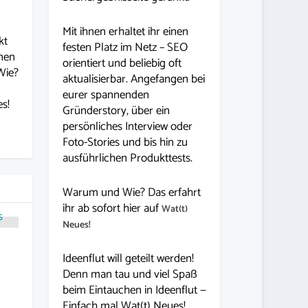
Mit ihnen erhaltet ihr einen
kt
festen Platz im Netz – SEO
inen
orientiert und beliebig oft
Wie?
aktualisierbar. Angefangen bei
eurer spannenden
s!
Gründerstory, über ein
persönliches Interview oder
Foto-Stories und bis hin zu
ausführlichen Produkttests.
Warum und Wie? Das erfahrt
ihr ab sofort hier auf
Wat(t)
Neues!
Ideenflut will geteilt werden!
Denn man tau und viel Spaß
beim Eintauchen in Ideenflut —
Einfach mal Wat(t) Neues!