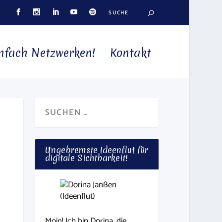
nfach Netzwerken!
Kontakt
Ungebremste Ideenflut für
digitale Sichtbarkeit!
Moin! Ich bin Dorina, die